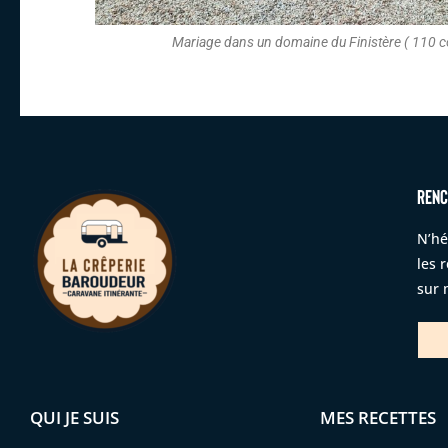
Mariage dans un domaine du Finistère ( 110 c
RENC
N’hé
les 
sur 
QUI JE SUIS
MES RECETTES